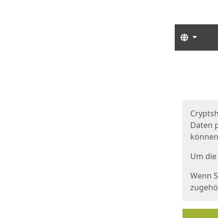
Sprach
Start
Starts
Cryptsh
Daten p
können
Um die 
Wenn Si
zugehör