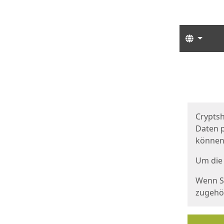
Sprach
Start
Starts
Cryptsh
Daten p
können
Um die 
Wenn Si
zugehör