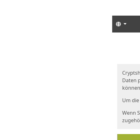
Sprach
Start
Starts
Cryptsh
Daten p
können
Um die 
Wenn Si
zugehör