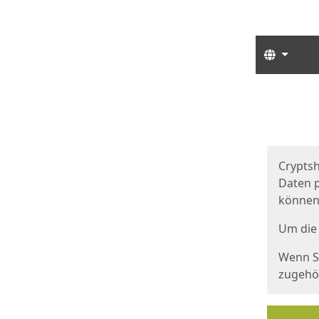
Sprach
Start
Starts
Cryptsh
Daten p
können
Um die 
Wenn Si
zugehör