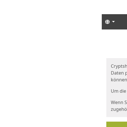
Sprach
Start
Starts
Cryptsh
Daten p
können
Um die 
Wenn Si
zugehör