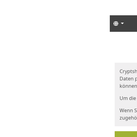
Sprach
Start
Starts
Cryptsh
Daten p
können
Um die 
Wenn Si
zugehör