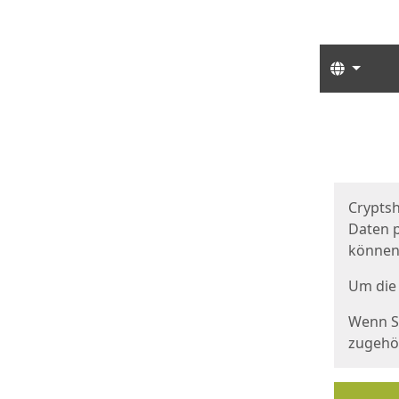
Sprach
Start
Starts
Cryptsh
Daten p
können
Um die 
Wenn Si
zugehör