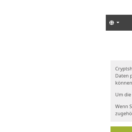
Sprach
Start
Starts
Cryptsh
Daten p
können
Um die 
Wenn Si
zugehör